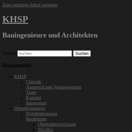
Zum primären Inhalt springen
KHSP
Bauingenieure und Architekten
Suchen
Hauptmenü
KHSP
Chronik
Anspruch und Verantwortung
Team
Kontakt
Impressum
Dienstleistungen
Projektsteuerung
Bauleitung
Objektüberwachung
SiGeKo