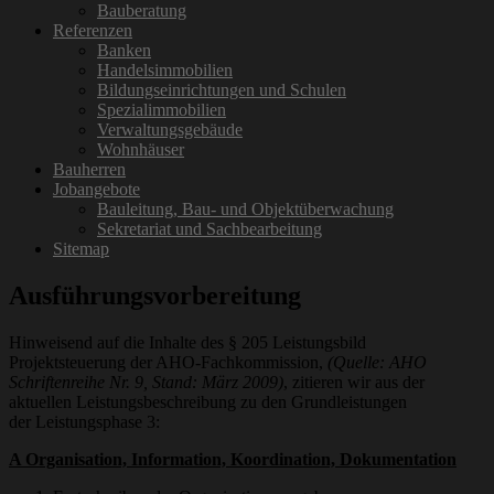
Bauberatung
Referenzen
Banken
Handelsimmobilien
Bildungseinrichtungen und Schulen
Spezialimmobilien
Verwaltungsgebäude
Wohnhäuser
Bauherren
Jobangebote
Bauleitung, Bau- und Objektüberwachung
Sekretariat und Sachbearbeitung
Sitemap
Ausführungsvorbereitung
Hinweisend auf die Inhalte des § 205 Leistungsbild
Projektsteuerung der AHO-Fachkommission,
(Quelle: AHO
Schriftenreihe Nr. 9, Stand: März 2009)
, zitieren wir aus der
aktuellen Leistungsbeschreibung zu den Grundleistungen
der Leistungsphase 3:
A Organisation, Information, Koordination, Dokumentation