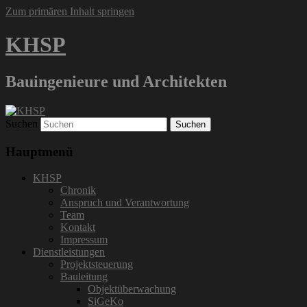
Zum primären Inhalt springen
KHSP
Bauingenieure und Architekten
Suchen
Hauptmenü
KHSP
Chronik
Anspruch und Verantwortung
Team
Kontakt
Impressum
Dienstleistungen
Projektsteuerung
Bauleitung
Objektüberwachung
SiGeKo