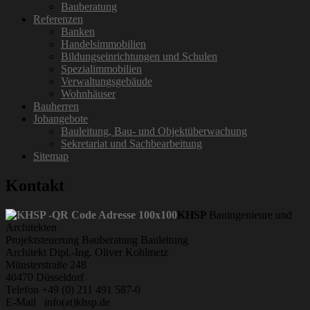
Bauberatung
Referenzen
Banken
Handelsimmobilien
Bildungseinrichtungen und Schulen
Spezialimmobilien
Verwaltungsgebäude
Wohnhäuser
Bauherren
Jobangebote
Bauleitung, Bau- und Objektüberwachung
Sekretariat und Sachbearbeitung
Sitemap
Kontakt
KHSP
Bauingenieure und
Architekten
Projektsteuerung Bauberatung Bauleitung
Architekt Dipl.-Ing. Oliver Kohlmetz
Münsterstraße 248
40470 Düsseldorf
Telefon +49 (0) 211 491 587-0
E-Mail info(at)khsp.de